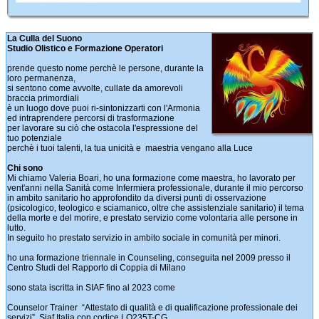
La Culla del Suono
Studio Olistico e Formazione Operatori
prende questo nome perchè le persone, durante la
loro permanenza,
si sentono come avvolte, cullate da amorevoli
braccia primordiali
è un luogo dove puoi ri-sintonizzarti con l'Armonia
ed intraprendere percorsi di trasformazione
per lavorare su ciò che ostacola l'espressione del
tuo potenziale
perchè i tuoi talenti, la tua unicità e maestria vengano alla Luce
Chi sono
Mi chiamo Valeria Boari, ho una formazione come maestra, ho lavorato per
vent'anni nella Sanità come Infermiera professionale, durante il mio percorso
in ambito sanitario ho approfondito da diversi punti di osservazione
(psicologico, teologico e sciamanico, oltre che assistenziale sanitario) il tema
della morte e del morire, e prestato servizio come volontaria alle persone in
lutto.
In seguito ho prestato servizio in ambito sociale in comunità per minori.
ho una formazione triennale in Counseling, conseguita nel 2009 presso il
Centro Studi del Rapporto di Coppia di Milano
sono stata iscritta in SIAF fino al 2023 come
Counselor Trainer “Attestato di qualità e di qualificazione professionale dei
servizi” Siaf Italia con codice LO235T-CG.