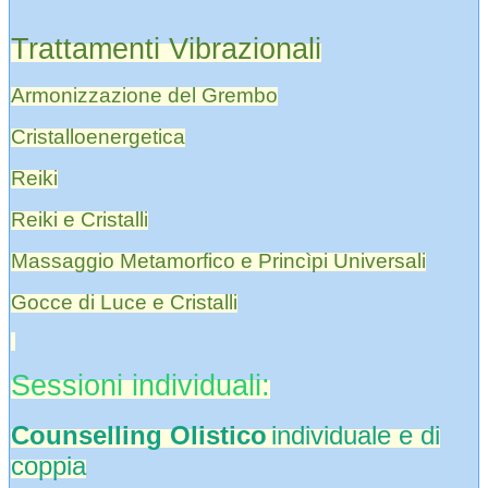
Trattamenti Vibrazionali
Armonizzazione del Grembo
Cristalloenergetica
Reiki
Reiki e Cristalli
Massaggio Metamorfico e Princìpi Universali
Gocce di Luce e Cristalli
Sessioni individuali:
Counselling Olistico
individuale e di
coppia