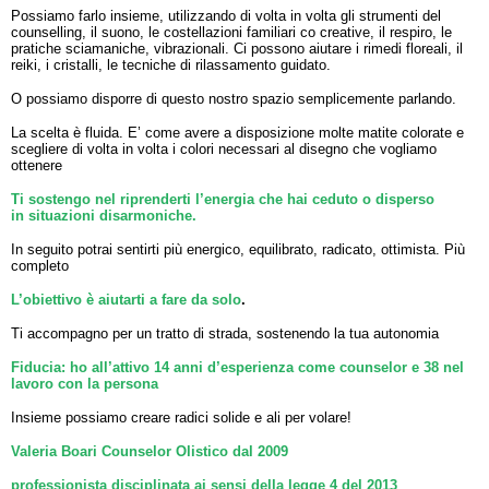
Possiamo farlo insieme, utilizzando di volta in volta gli strumenti del
counselling, il suono, le costellazioni familiari co creative, il respiro, le
pratiche sciamaniche, vibrazionali. Ci possono aiutare i rimedi floreali, il
reiki, i cristalli, le tecniche di rilassamento guidato.
O possiamo disporre di questo nostro spazio semplicemente parlando.
La scelta è fluida. E’ come avere a disposizione molte matite colorate e
scegliere di volta in volta i colori necessari al disegno che vogliamo
ottenere
Ti sostengo nel riprenderti l’energia che hai ceduto o disperso
in situazioni disarmoniche.
In seguito potrai sentirti più energico, equilibrato, radicato, ottimista. Più
completo
L’obiettivo è aiutarti a fare da solo
.
Ti accompagno per un tratto di strada, sostenendo la tua autonomia
Fiducia: ho all’attivo 14 anni d’esperienza come counselor e 38 nel
lavoro con la persona
Insieme possiamo creare radici solide e ali per volare!
Valeria Boari Counselor Olistico dal 2009
professionista disciplinata ai sensi della legge 4 del 2013