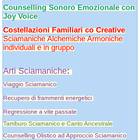
Counselling Sonoro Emozionale con
Joy Voice
Costellazioni Familiari co Creative
Sciamaniche Alchemiche Armoniche
individuali e in gruppo
Arti Sciamaniche
:
Viaggio Sciamanico
Recupero di frammenti energetici
Regressione a vite passate
Tamburo Sciamanico e Canto Ancestrale
Counselling Olistico ad Approccio Sciamanico