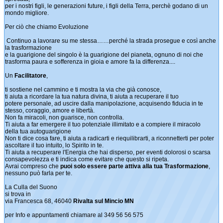
per i nostri figli, le generazioni future, i figli della Terra, perchè godano di un
mondo migliore.
Per ciò che chiamo Evoluzione
Continuo a lavorare su me stessa……perché la strada prosegue e così anche
la trasformazione
e la guarigione del singolo è la guarigione del pianeta, ognuno di noi che
trasforma paura e sofferenza in gioia e amore fa la differenza....
Un
Facilitatore
,
ti sostiene nel cammino e ti mostra la via che già conosce,
ti aiuta a ricordare la tua natura divina, ti aiuta a recuperare il tuo
potere personale, ad uscire dalla manipolazione, acquisendo fiducia in te
stesso, coraggio, amore e libertà.
Non fa miracoli, non guarisce, non controlla.
Ti aiuta a far emergere il tuo potenziale illimitato e a compiere il miracolo
della tua autoguarigione
Non ti dice cosa fare, ti aiuta a radicarti e riequilibrarti, a riconnetterti per poter
ascoltare il tuo intuito, lo Spirito in te.
Ti aiuta a recuperare l'Energia che hai disperso, per eventi dolorosi o scarsa
consapevolezza e ti indica come evitare che questo si ripeta.
Avrai compreso che
puoi solo essere parte attiva alla tua Trasformazione
,
nessuno può farla per te.
La Culla del Suono
si trova in
via Francesca 68, 46040
Rivalta sul Mincio MN
per Info e appuntamenti chiamare al 349 56 56 575