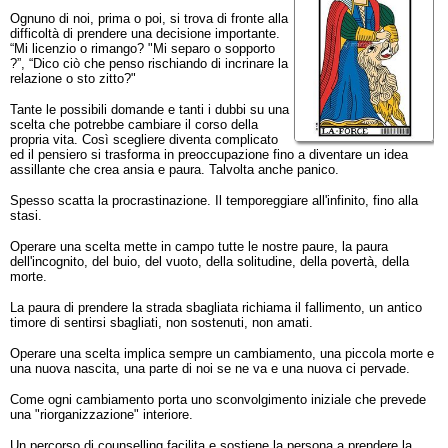
Ognuno di noi, prima o poi, si trova di fronte alla
difficoltà di prendere una decisione importante.
“Mi licenzio o rimango? "Mi separo o sopporto
?”, “Dico ciò che penso rischiando di incrinare la
relazione o sto zitto?"
Tante le possibili domande e tanti i dubbi su una
scelta che potrebbe cambiare il corso della
propria vita. Così scegliere diventa complicato
ed il pensiero si trasforma in preoccupazione fino a diventare un idea
assillante che crea ansia e paura. Talvolta anche panico.
Spesso scatta la procrastinazione. Il temporeggiare all'infinito, fino alla
stasi.
Operare una scelta mette in campo tutte le nostre paure, la paura
dell'incognito, del buio, del vuoto, della solitudine, della povertà, della
morte.
La paura di prendere la strada sbagliata richiama il fallimento, un antico
timore di sentirsi sbagliati, non sostenuti, non amati.
Operare una scelta implica sempre un cambiamento, una piccola morte e
una nuova nascita, una parte di noi se ne va e una nuova ci pervade.
Come ogni cambiamento porta uno sconvolgimento iniziale che prevede
una "riorganizzazione" interiore.
Un percorso di counselling facilita e sostiene la persona a prendere la