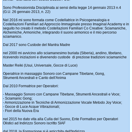
Sono Professionista Disciplinata ai sensi della legge 14 gennaio 2013 n.4
(G.U. 26 gennaio 2013, n. 22)
Nel 2016 mi sono formata come Costellatrice in Psicogenealogia e
Costellazioni Familiari ad Approccio Immaginale presso Imaginal Academy e in
seguito ho creato il metodo Costellazioni Familiari Co Creative: Sciamaniche,
Alchemiche, Armoniche, integrando il suono armonico e il mio percorso
sciamanico.
Dal 2017 sono Custode del Mantra Madre
nel 2000 mi avvicino allo sciamanesimo buriata (Siberia), andino, tibetano,
ricevendo iniziazioni e divenendo custode di preziose tradizioni sciamaniche
Master Reiki (Usui, Universale, Gocce di Luce)
Operatrice in massaggio Sonoro con Campane Tibetane, Gong,
Strumenti Ancestrali e Canto dell'Anima
Dal 2010 Formatrice per Operatori:
- Massaggio Sonoro con Campane Tibetane, Strumenti Ancestrali e Voce;
- Sciamanic Gong;
- Armonizzazione in Tecniche di Armonizzazione Vocale Metodo Joy Voice;
- Gocce di Luce Acque Vibrazionali;
- Fiori della Nuova Era
nel 2015 ho dato vita alla Culla del Suono, Ente Formativo per Operatori
Olistici ad Indirizzo Sonoro iscritto SIAF
dal 2018 la Formazione si è arricchita dell'Indirizzo