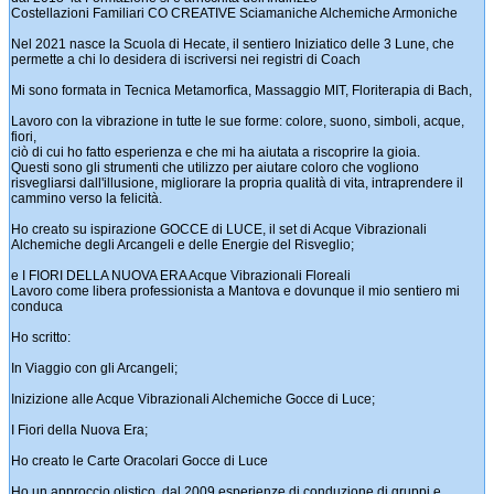
Costellazioni Familiari CO CREATIVE Sciamaniche Alchemiche Armoniche
Nel 2021 nasce la Scuola di Hecate, il sentiero Iniziatico delle 3 Lune, che
permette a chi lo desidera di iscriversi nei registri di Coach
Mi sono formata in Tecnica Metamorfica, Massaggio MIT, Floriterapia di Bach,
Lavoro con la vibrazione in tutte le sue forme: colore, suono, simboli, acque,
fiori,
ciò di cui ho fatto esperienza e che mi ha aiutata a riscoprire la gioia.
Questi sono gli strumenti che utilizzo per aiutare coloro che vogliono
risvegliarsi dall'illusione, migliorare la propria qualità di vita, intraprendere il
cammino verso la felicità.
Ho creato su ispirazione GOCCE di LUCE, il set di Acque Vibrazionali
Alchemiche degli Arcangeli e delle Energie del Risveglio;
e I FIORI DELLA NUOVA ERA Acque Vibrazionali Floreali
Lavoro come libera professionista a Mantova e dovunque il mio sentiero mi
conduca
Ho scritto:
In Viaggio con gli Arcangeli;
Inizizione alle Acque Vibrazionali Alchemiche Gocce di Luce;
I Fiori della Nuova Era;
Ho creato le Carte Oracolari Gocce di Luce
Ho un approccio olistico, dal 2009 esperienze di conduzione di gruppi e