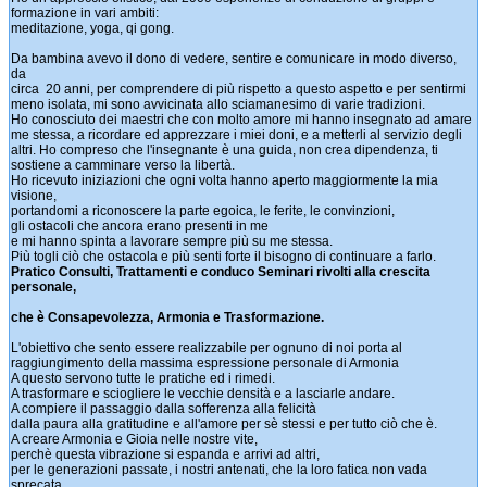
formazione in vari ambiti:
meditazione, yoga, qi gong.
Da bambina avevo il dono di vedere, sentire e comunicare in modo diverso,
da
circa 20 anni, per comprendere di più rispetto a questo aspetto e per sentirmi
meno isolata, mi sono avvicinata allo sciamanesimo di varie tradizioni.
Ho conosciuto dei maestri che con molto amore mi hanno insegnato ad amare
me stessa, a ricordare ed apprezzare i miei doni, e a metterli al servizio degli
altri. Ho compreso che l'insegnante è una guida, non crea dipendenza, ti
sostiene a camminare verso la libertà.
Ho ricevuto iniziazioni che ogni volta hanno aperto maggiormente la mia
visione,
portandomi a riconoscere la parte egoica, le ferite, le convinzioni,
gli ostacoli che ancora erano presenti in me
e mi hanno spinta a lavorare sempre più su me stessa.
Più togli ciò che ostacola e più senti forte il bisogno di continuare a farlo.
Pratico Consulti, Trattamenti e conduco Seminari rivolti alla crescita
personale,
che è Consapevolezza, Armonia e Trasformazione.
L'obiettivo che sento essere realizzabile per ognuno di noi porta al
raggiungimento della massima espressione personale di Armonia
A questo servono tutte le pratiche ed i rimedi.
A trasformare e sciogliere le vecchie densità e a lasciarle andare.
A compiere il passaggio dalla sofferenza alla felicità
dalla paura alla gratitudine e all'amore per sè stessi e per tutto ciò che è.
A creare Armonia e Gioia nelle nostre vite,
perchè questa vibrazione si espanda e arrivi ad altri,
per le generazioni passate, i nostri antenati, che la loro fatica non vada
sprecata,