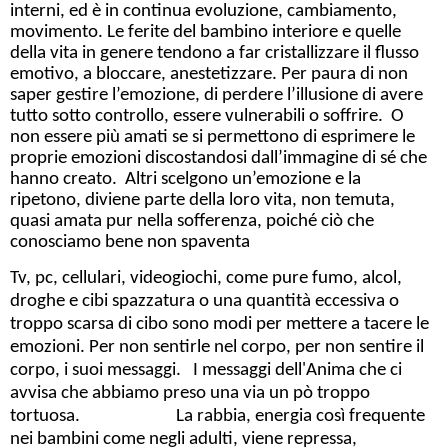
interni, ed è in continua evoluzione, cambiamento,
movimento. Le ferite del bambino interiore e quelle
della vita in genere tendono a far cristallizzare il flusso
emotivo, a bloccare, anestetizzare. Per paura di non
saper gestire l’emozione, di perdere l’illusione di avere
tutto sotto controllo, essere vulnerabili o soffrire. O
non essere più amati se si permettono di esprimere le
proprie emozioni discostandosi dall’immagine di sé che
hanno creato. Altri scelgono un’emozione e la
ripetono, diviene parte della loro vita, non temuta,
quasi amata pur nella sofferenza, poiché ciò che
conosciamo bene non spaventa
Tv, pc, cellulari, videogiochi, come pure fumo, alcol,
droghe e cibi spazzatura o una quantità eccessiva o
troppo scarsa di cibo sono modi per mettere a tacere le
emozioni. Per non sentirle nel corpo, per non sentire il
corpo, i suoi messaggi. I messaggi dell'Anima che ci
avvisa che abbiamo preso una via un pò troppo
tortuosa. La rabbia, energia così frequente
nei bambini come negli adulti, viene repressa,